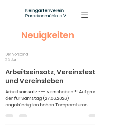
Kleingartenverein
Paradiesmühle e.V.
Neuigkeiten
Der Vorstand
26. Juni
Arbeitseinsatz, Vereinsfest
und Vereinsleben
Arbeitseinsatz --- verschoben!!! Aufgrund
der für Samstag (27.06.2026)
angekündigten hohen Temperaturen
haben wir uns dazu entschieden, den
Arbeitseinsatz zu verschieben. Am
11.07.2026 von 8:45 bis 12 Uhr findet unser 2.
Arbeitseinsatz für das Gartenjahr 2026