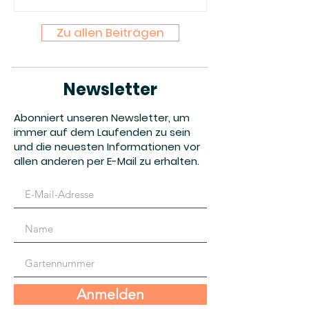
18.04.2026 um 10:00 Uhr findet im
Vereinsgarten des
Zu allen Beiträgen
Kleingartenvereins „Paradiesmühle“
e.V. (Parzelle 18) unsere erste
Mitgliederversammlung für das
Gartenjahr 2026 statt. Folgende
Newsletter
Tagesordnung ist vorgesehen:
Eintragung in die Anwesenheitsliste
Abonniert unseren Newsletter, um
Eröffnung und Begrüßung Stand der
immer auf dem Laufenden zu sein
Arbeiten an der Elektroanlage An
und die neuesten Informationen vor
allen anderen per E-Mail zu erhalten.
Anmelden