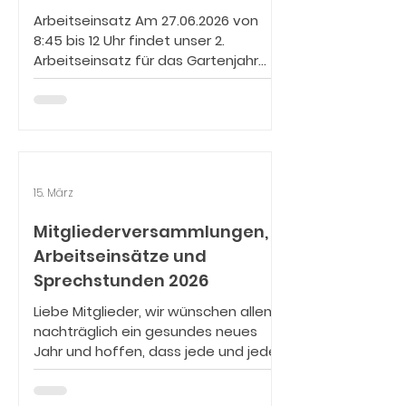
Jugendweihefeier
Arbeitseinsatz Am 27.06.2026 von
8:45 bis 12 Uhr findet unser 2.
Arbeitseinsatz für das Gartenjahr
2026 statt. Die anstehenden
Arbeiten werden rechtzeitig auf
unserer Website veröffentlicht. Wir
weisen erneut darauf hin, dass pro
versäumte Pflichtstunde ein
Ausgleich Beitrag in Höhe von 25,00
15. März
€ fällig sin. Über eine rege Teilnahme
freuen wir uns sehr!
Mitgliederversammlungen,
Zusammenfassung
Arbeitseinsätze und
Mitgliederversammlung Am
Sprechstunden 2026
18.04.2026 fand die erste
Mitgliederversammlung in diesem
Liebe Mitglieder, wir wünschen allen
Gartenjahr statt. Das e
nachträglich ein gesundes neues
Jahr und hoffen, dass jede und jeder
wohlauf im Jahr 2026 angekommen
ist. Mitgliederversammlung Am